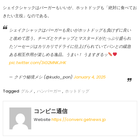
シェイクシャックはバーガーもいいが、ホットドッグも「絶対に食べてお
きたい主役」なのである。
シェイクシャックはバーガーも良いがホットドッグも負けずに良い
と改めて思う。チーズとケチャップとマスタードがたっぷり盛られ
たソーセージはカリカリでドライに仕上げられていてパンとの緩急
ある相互作用が楽しめる逸品。うまい！ うますぎるッ
pic.twitter.com/3iG2MNKJHK
— クドウ秘境メシ (@kudo_pon)
January 4, 2025
Tagged
グルメ
,
ハンバーガー
,
ホットドッグ
コンビニ通信
Website
https://conveni.getnews.jp