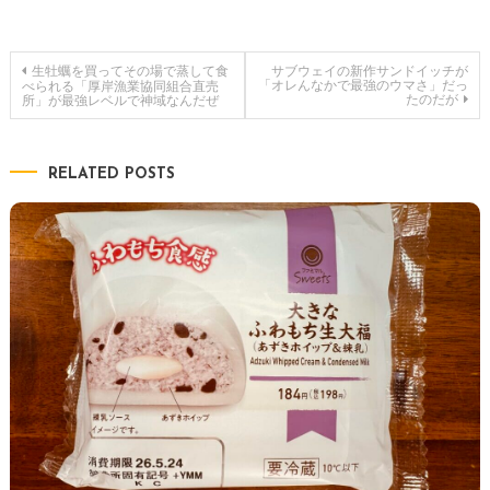
投
生牡蠣を買ってその場で蒸して食
サブウェイの新作サンドイッチが
「オレんなかで最強のウマさ」だっ
べられる「厚岸漁業協同組合直売
たのだが
所」が最強レベルで神域なんだぜ
稿
ナ
RELATED POSTS
ビ
ゲ
ー
シ
ョ
ン