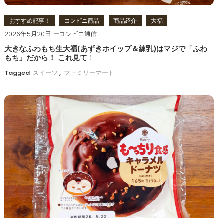
おすすめ記事！
コンビニ商品
商品紹介
大福
2026年5月20日
コンビニ通信
大きなふわもち生大福(あずきホイップ＆練乳)はマジで「ふわ
もち」だから！ これ見て！
Tagged
スイーツ
,
ファミリーマート