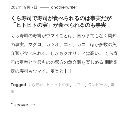
2024年9月17日
anotherwriter
くら寿司で寿司が食べられるのは事実だが
「ヒトヒトの実」が食べられるのも事実
くら寿司の寿司がウマイことは、言うまでもなく周知
の事実。マグロ、カツオ、エビ、カニ、ほか多数の魚
介類が食べられる。しかもクオリティは高い。 くら寿
司は定番と季節ものの双方の魚介類を楽しめる 期間限
定の寿司もウマイ。定番と […]
Tagged
くら寿司
,
ヒトヒトの実
,
ルフィ
,
ワンピース
,
寿
司
Discover