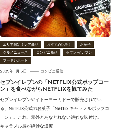
エリア限定！レア商品
おすすめ記事！
お菓子
グルメニュース
コンビニ商品
セブン‐イレブン
フードレポート
2025年11月15日
コンビニ通信
セブンイレブンの「NETFLIX公式ポップコー
ン」を食べながらNETFLIXを観てみた
セブンイレブンやイトーヨーカドーで販売されてい
る、NETFLIX公式のお菓子「Netflix キャラメルポップコ
ーン」。これ、意外とあなどれない絶妙な味付け。
キャラメル感が絶妙な濃度