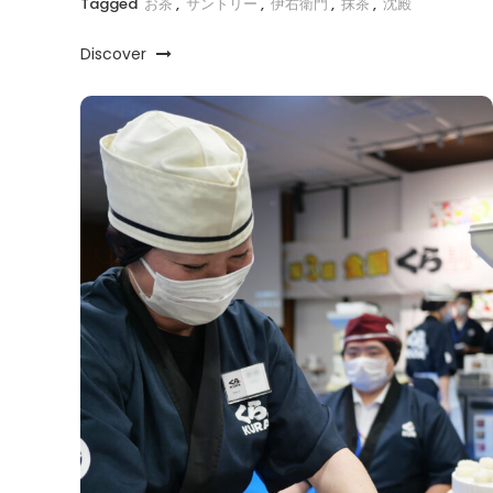
Tagged
お茶
,
サントリー
,
伊右衛門
,
抹茶
,
沈殿
Discover