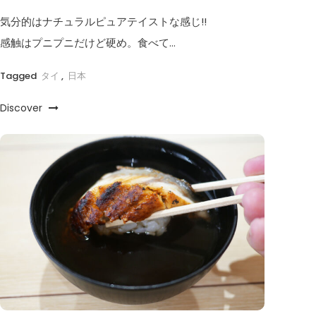
気分的はナチュラルピュアテイストな感じ!!
感触はプニプニだけど硬め。食べて…
Tagged
タイ
,
日本
Discover