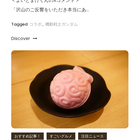
＜よいとまけくんのXコメント＞
「沢山のご反響をいただき本当にあ…
Tagged
コラボ
,
機動戦士ガンダム
Discover
おすすめ記事！
すごいグルメ
注目ニュース