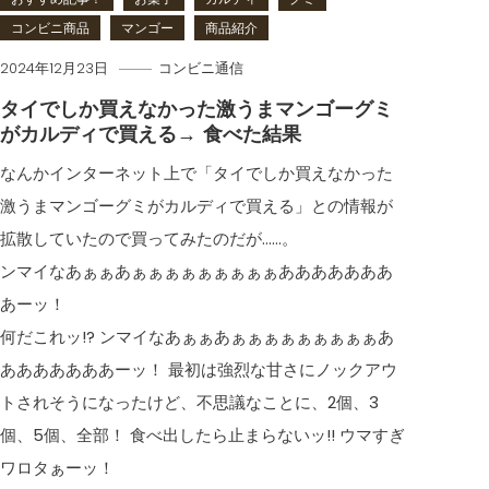
コンビニ商品
マンゴー
商品紹介
2024年12月23日
コンビニ通信
タイでしか買えなかった激うまマンゴーグミ
がカルディで買える→ 食べた結果
なんかインターネット上で「タイでしか買えなかった
激うまマンゴーグミがカルディで買える」との情報が
拡散していたので買ってみたのだが……。
ンマイなあぁぁあぁぁぁぁぁぁぁぁぁあああああああ
あーッ！
何だこれッ!? ンマイなあぁぁあぁぁぁぁぁぁぁぁぁあ
あああああああーッ！ 最初は強烈な甘さにノックアウ
トされそうになったけど、不思議なことに、2個、3
個、5個、全部！ 食べ出したら止まらないッ!! ウマすぎ
ワロタぁーッ！