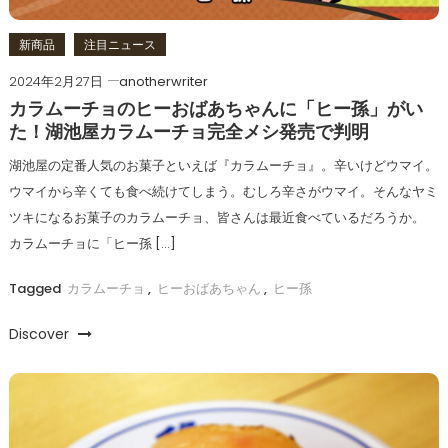
新商品
注目ニュース
2024年2月27日
anotherwriter
カラムーチョのヒーおばあちゃんに「ヒー孫」がい
た！湖池屋カラムーチョ完全メシ発売で判明
湖池屋の定番人気のお菓子といえば『カラムーチョ』。辛いけどウマイ。
ウマイから辛くても食べ続けてしまう。むしろ辛さがウマイ。そんなヤミ
ツキになるお菓子のカラムーチョ、皆さんは最近食べているだろうか。
カラムーチョに「ヒー孫 […]
Tagged
カラムーチョ
,
ヒーおばあちゃん
,
ヒー孫
Discover