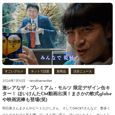
すごいグルメ
ネットで話題
新商品
注目ニュース
2024年7月10日
anotherwriter
激レアなザ・プレミアム・モルツ 限定デザイン缶キ
ター！ ほいけんたCM動画出演！まさかの軟式globe
や映画泥棒も登場(笑)
明石家さんまさんやビートたけしさん、そしてGACKTさんなど、数多く
のものまねで人気を博しているお笑い芸人・ほいけんたさん。 サントリ