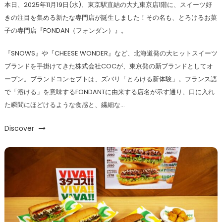
本日、2025年11月19日(水)、東京駅直結の大丸東京店1階に、スイーツ好
きの注目を集める新たな専門店が誕生しました！その名も、とろけるお菓
子の専門店『FONDAN（フォンダン）』。
『SNOWS』や『CHEESE WONDER』など、北海道発の大ヒットスイーツ
ブランドを手掛けてきた株式会社COCが、東京発の新ブランドとしてオ
ープン。ブランドコンセプトは、ズバリ「とろける新体験」。フランス語
で「溶ける」を意味するFONDANTに由来する店名が示す通り、口に入れ
た瞬間にほどけるような食感と、繊細な…
Discover