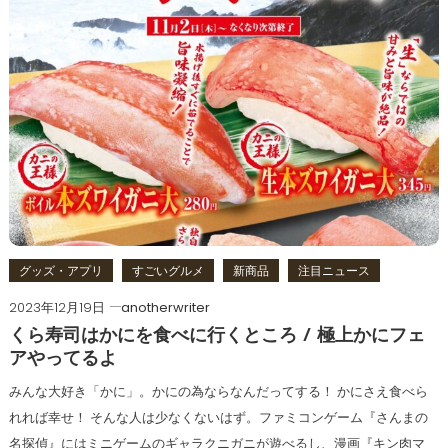
グッズ・アプリ
すごいグルメ
新商品
注目ニュース
2023年12月19日
anotherwriter
くら寿司はかにを食べに行くところ / 極上かにフェ
アやってるよ
みんな大好き「かに」。かにの為ならなんだってする！ かにさえ食べら
れれば幸せ！ そんな人は少なくないはず。ファミコンゲーム『さんまの
名探偵』にはミニゲームのギャラクニガニが遊べるし、漫画『キン肉マ