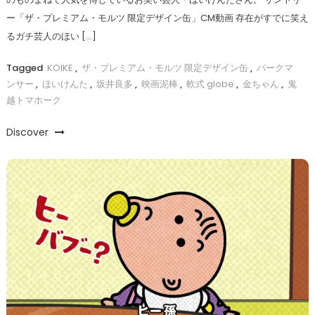
ー「ザ・プレミアム・モルツ 限定デザイン缶」CM動画 存在がすでに笑え
るガチ芸人のほい […]
Tagged
KOIKE
,
ザ・プレミアム・モルツ 限定デザイン缶
,
パークマ
ンサー
,
ほいけんた
,
坂井良多
,
映画泥棒
,
軟式 globe
,
金ちゃん
,
鬼
越トマホーク
Discover