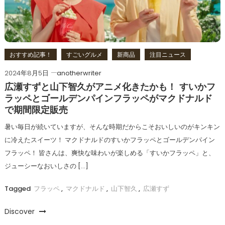
おすすめ記事！
すごいグルメ
新商品
注目ニュース
2024年8月5日
anotherwriter
広瀬すずと山下智久がアニメ化きたかも！ すいかフ
ラッペとゴールデンパインフラッペがマクドナルド
で期間限定販売
暑い毎日が続いていますが、そんな時期だからこそおいしいのがキンキン
に冷えたスイーツ！ マクドナルドのすいかフラッペとゴールデンパイン
フラッペ！ 皆さんは、爽快な味わいが楽しめる「すいかフラッペ」と、
ジューシーなおいしさの […]
Tagged
フラッペ
,
マクドナルド
,
山下智久
,
広瀬すず
Discover