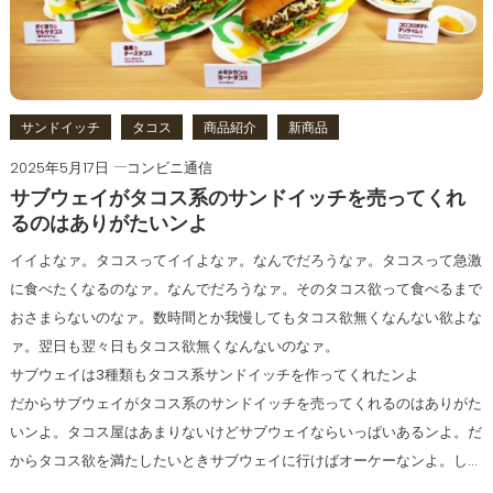
サンドイッチ
タコス
商品紹介
新商品
2025年5月17日
コンビニ通信
サブウェイがタコス系のサンドイッチを売ってくれ
るのはありがたいンよ
イイよなァ。タコスってイイよなァ。なんでだろうなァ。タコスって急激
に食べたくなるのなァ。なんでだろうなァ。そのタコス欲って食べるまで
おさまらないのなァ。数時間とか我慢してもタコス欲無くなんない欲よな
ァ。翌日も翌々日もタコス欲無くなんないのなァ。
サブウェイは3種類もタコス系サンドイッチを作ってくれたンよ
だからサブウェイがタコス系のサンドイッチを売ってくれるのはありがた
いンよ。タコス屋はあまりないけどサブウェイならいっぱいあるンよ。だ
からタコス欲を満たしたいときサブウェイに行けばオーケーなンよ。し…