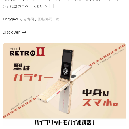
ン』にはカニベースという […]
Tagged
くら寿司
,
回転寿司
,
蟹
Discover