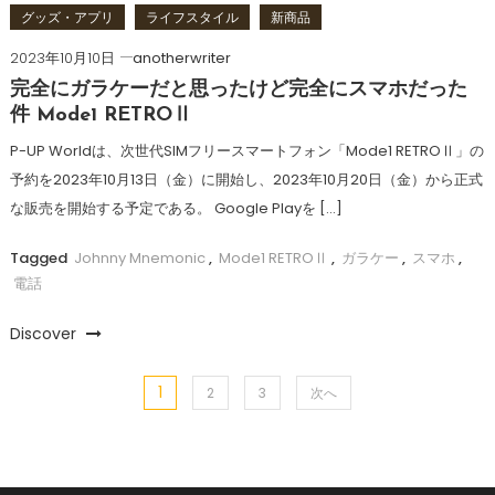
グッズ・アプリ
ライフスタイル
新商品
2023年10月10日
anotherwriter
完全にガラケーだと思ったけど完全にスマホだった
件 Mode1 RETROⅡ
P-UP Worldは、次世代SIMフリースマートフォン「Mode1 RETROⅡ」の
予約を2023年10月13日（金）に開始し、2023年10月20日（金）から正式
な販売を開始する予定である。 Google Playを […]
Tagged
Johnny Mnemonic
,
Mode1 RETROⅡ
,
ガラケー
,
スマホ
,
電話
Discover
1
投
2
3
次へ
稿