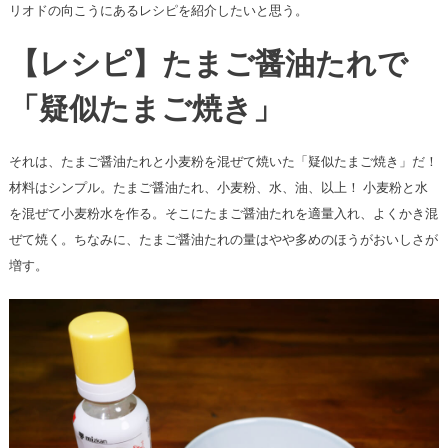
リオドの向こうにあるレシピを紹介したいと思う。
【レシピ】たまご醤油たれで
「疑似たまご焼き」
それは、たまご醤油たれと小麦粉を混ぜて焼いた「疑似たまご焼き」だ！
材料はシンプル。たまご醤油たれ、小麦粉、水、油、以上！ 小麦粉と水
を混ぜて小麦粉水を作る。そこにたまご醤油たれを適量入れ、よくかき混
ぜて焼く。ちなみに、たまご醤油たれの量はやや多めのほうがおいしさが
増す。