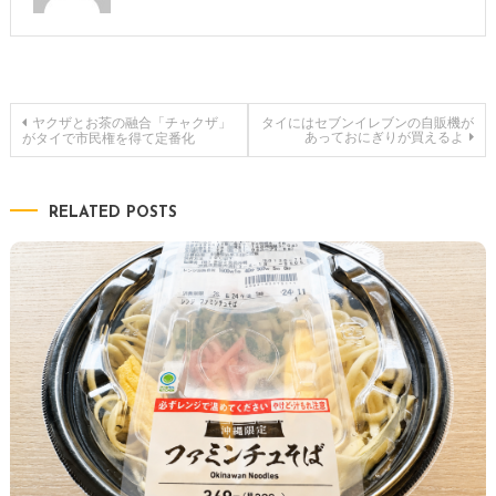
投
ヤクザとお茶の融合「チャクザ」
タイにはセブンイレブンの自販機が
あっておにぎりが買えるよ
がタイで市民権を得て定番化
稿
RELATED POSTS
ナ
ビ
ゲ
ー
シ
ョ