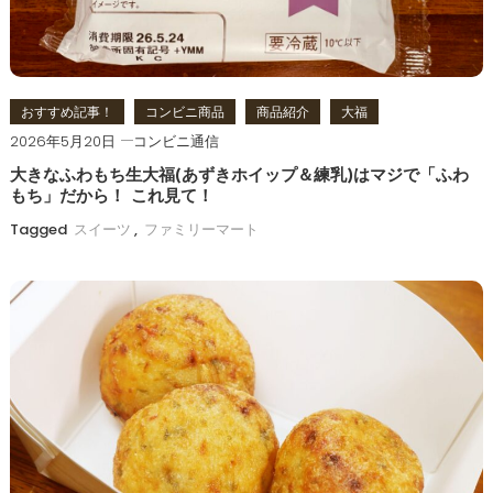
おすすめ記事！
コンビニ商品
商品紹介
大福
2026年5月20日
コンビニ通信
大きなふわもち生大福(あずきホイップ＆練乳)はマジで「ふわ
もち」だから！ これ見て！
Tagged
スイーツ
,
ファミリーマート