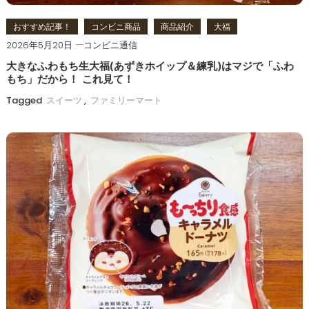
おすすめ記事！
コンビニ商品
商品紹介
大福
2026年5月20日
コンビニ通信
大きなふわもち生大福(あずきホイップ＆練乳)はマジで「ふわ
もち」だから！ これ見て！
Tagged
スイーツ
,
ファミリーマート