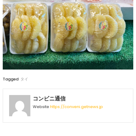
Tagged
タイ
コンビニ通信
Website
https://conveni.getnews.jp