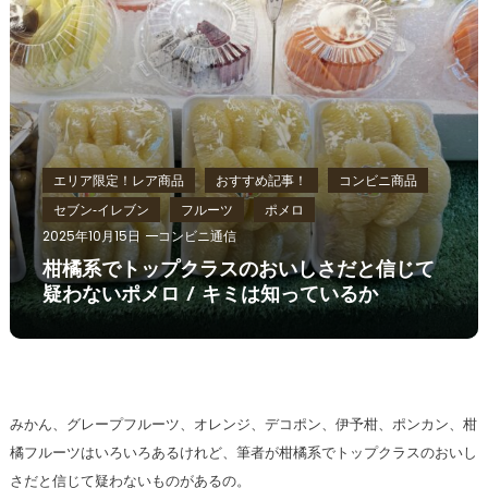
エリア限定！レア商品
おすすめ記事！
コンビニ商品
セブン‐イレブン
フルーツ
ポメロ
2025年10月15日
コンビニ通信
柑橘系でトップクラスのおいしさだと信じて
疑わないポメロ / キミは知っているか
みかん、グレープフルーツ、オレンジ、デコポン、伊予柑、ポンカン、柑
橘フルーツはいろいろあるけれど、筆者が柑橘系でトップクラスのおいし
さだと信じて疑わないものがあるの。