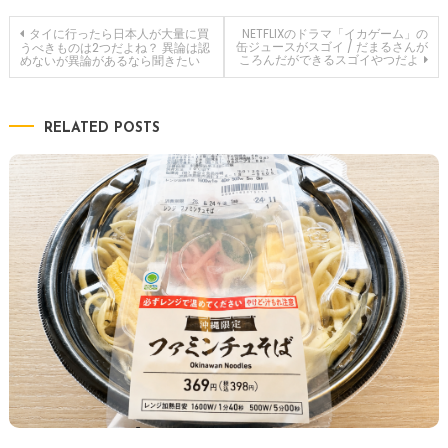
投
タイに行ったら日本人が大量に買
NETFLIXのドラマ「イカゲーム」の
缶ジュースがスゴイ / だまるさんが
うべきものは2つだよね？ 異論は認
ころんだができるスゴイやつだよ
めないが異論があるなら聞きたい
稿
ナ
RELATED POSTS
ビ
ゲ
ー
シ
ョ
ン