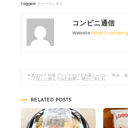
Tagged
スイーツ
,
タイ
コンビニ通信
Website
https://conveni.
投
水なの？ 特茶ブランドだけどお茶じゃない「特水」
へ / 試しに飲んでみた結果→ 確かに水だわ
稿
ナ
RELATED POSTS
ビ
ゲ