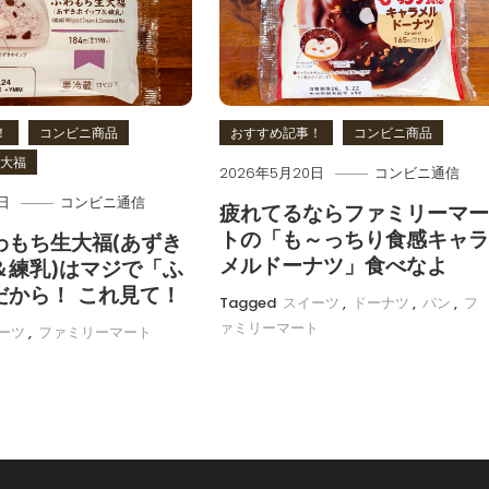
！
コンビニ商品
おすすめ記事！
コンビニ商品
大福
2026年5月20日
コンビニ通信
日
コンビニ通信
疲れてるならファミリーマ
トの「も～っちり食感キャ
わもち生大福(あずき
メルドーナツ」食べなよ
＆練乳)はマジで「ふ
だから！ これ見て！
Tagged
スイーツ
,
ドーナツ
,
パン
,
フ
ァミリーマート
ーツ
,
ファミリーマート