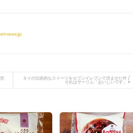
getnews.jp
発売
タイの伝統的なスイーツをセブンイレブンで済ませた件 /
それはサーリム「おいしいです」