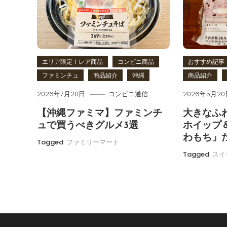
ー
シ
エリア限定！レア商品
コンビニ商品
おすすめ記事
ョ
ファミンチュ
商品紹介
沖縄
商品紹介
ン
2026年7月20日
コンビニ通信
2026年5月20
【沖縄ファミマ】ファミンチ
大きなふ
ュで買うべきグルメ3選
ホイップ
わもち」
Tagged
ファミリーマート
Tagged
スイ