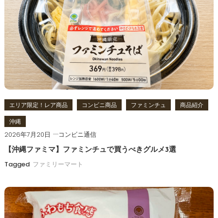
ー
シ
ョ
ン
エリア限定！レア商品
コンビニ商品
ファミンチュ
商品紹介
沖縄
2026年7月20日
コンビニ通信
【沖縄ファミマ】ファミンチュで買うべきグルメ3選
Tagged
ファミリーマート