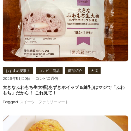
おすすめ記事！
コンビニ商品
商品紹介
大福
2026年5月20日
コンビニ通信
大きなふわもち生大福(あずきホイップ＆練乳)はマジで「ふわ
もち」だから！ これ見て！
Tagged
スイーツ
,
ファミリーマート