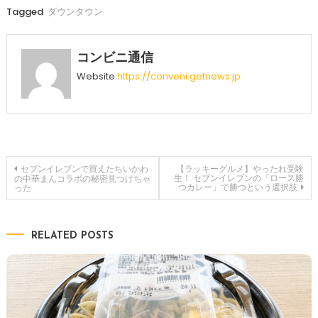
Tagged
ダウンタウン
コンビニ通信
Website
https://conveni.getnews.jp
投
セブンイレブンで買えたちいかわ
【ラッキーグルメ】やったれ受験
生！ セブンイレブンの「ロース勝
の中華まんコラボの秘密見つけちゃ
つカレー」で勝つという選択肢
った
稿
ナ
RELATED POSTS
ビ
ゲ