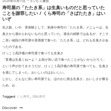
2025年10月17日
コンビニ通信
寿司屋の「たたき系」は生臭いものだと思っていた
ことを謝罪したい / くら寿司の「さばたたき」はい
いぞ
先入観、いや、実体験として、刺身や寿司の「たたき系」メニューは、生
臭さから逃れられないものと思っていた。過去の経験ではあるが、そこそ
こ良い値段の寿司屋や居酒屋で食べた「たたき系」は、どれも生臭さがあ
ったのである。
けっこう高評価の寿司屋で食べても生臭さ
「普通は生臭くねーよ！ お前が良い店で食べたことがないからだろう」
という声が出てきそうだが、けっこう高評価の寿司屋で食べても、生臭さ
を感じてしまった。おいしいのはおいしい。
しかし、どんなに良い寿司屋でも、ほのかに残る生臭さ。おいしさが勝る
ため、お…
Tagged
くら寿司
,
回転寿司
Discover