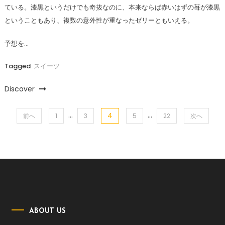
ている。漆黒というだけでも奇抜なのに、本来ならば赤いはずの苺が漆黒
ということもあり、複数の意外性が重なったゼリーともいえる。
予想を…
Tagged
スイーツ
Discover
…
…
4
投
前へ
1
3
5
22
次へ
稿
の
ペ
ー
ABOUT US