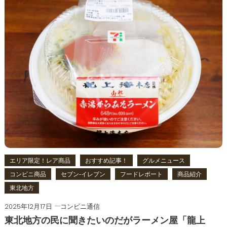
エリア限定！レア商品
おすすめ記事！
グルメニュース
コンビニ商品
セブン‐イレブン
フードレポート
商品紹介
東北地方
2025年12月17日
コンビニ通信
東北地方の民に聞きたいのだがラーメン屋「龍上