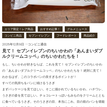
エリア限定！レア商品
おすすめ記事！
グルメニュース
コンビニ商品
セブン‐イレブン
フードレポート
商品紹介
2025年12月9日
コンビニ通信
見て！ セブンイレブンのちいかわの「あんまいダブ
ルクリームコッペ」のちいかわたちを！
もし、ちいかわが好きならば、これを見て！ セブンイレブンのちいかわ
の「あんまいダブルクリームコッペ」のちいかわたちを！ 絶対に見て！
わかるはず、このコラボパンの良すぎるポイントが！
すべての気持ちをパンに傾けるうさぎ
まずパッケージを見てほしい。そこに描かれているちいかわ、ハチワレ、
うさぎの姿を見てほしい。チョコレートっぽいもみものをクリームととも
に食べているうさぎ。そのうさぎの目、本当にこれ、目の前のパンを堪能