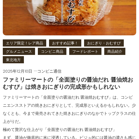
エリア限定！レア商品
おすすめ記事！
おにぎり・おむすび
グルメニュース
コンビニ商品
フードレポート
商品紹介
東北地方
2025年12月10日
コンビニ通信
ファミリーマートの「全面塗りの醤油だれ 醤油焼お
むすび」は焼きおにぎりの完成形かもしれない
ファミリーマートの「全面塗りの醤油だれ 醤油焼おむすび」は、コンビ
ニエンスストアの焼きおにぎりとして、完成形といえるかもしれない。少
なくとも、今まで発売されてきた焼きおにぎりのなかでトップクラスの仕
上がりだ。
極めて贅沢な仕上がり「全面塗りの醤油だれ 醤油焼おむすび」
まず、醤油が徹底的に米に浸透している。ビジュ的には醤油の濃さも感じ