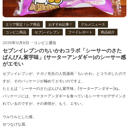
エリア限定！レア商品
おすすめ記事！
グルメニュース
コンビニ商品
セブン‐イレブン
フードレポート
商品紹介
2025年12月8日
コンビニ通信
セブンイレブンのちいかわコラボ「シーサーのさた
ぱんびん紫芋味」(サーターアンダギー)のシーサー感
がエモい
セブンイレブンが、ナガノ先生の人気漫画「ちいかわ」とコラボしたので
すが、そのパッケージが極めてエモいのですよ。
たとえば「シーサーのさたぱんびん紫芋味」(サーターアンダギー)ね。
パッケージには、サーターアンダギーを食べているシーサーがデザインさ
れているのですが、その表情が、もう、エモい。
ウルウルとした瞳。
せつなげな眉。