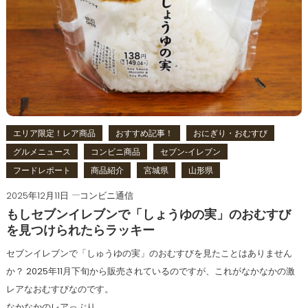
エリア限定！レア商品
おすすめ記事！
おにぎり・おむすび
グルメニュース
コンビニ商品
セブン‐イレブン
フードレポート
商品紹介
宮城県
山形県
2025年12月11日
コンビニ通信
もしセブンイレブンで「しょうゆの実」のおむすび
を見つけられたらラッキー
セブンイレブンで「しゅうゆの実」のおむすびを見たことはありません
か？ 2025年11月下旬から販売されているのですが、これがなかなかの激
レアなおむすびなのです。
なかなかのレアっぷり