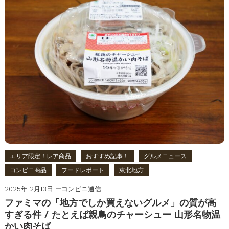
エリア限定！レア商品
おすすめ記事！
グルメニュース
コンビニ商品
フードレポート
東北地方
2025年12月13日
コンビニ通信
ファミマの「地方でしか買えないグルメ」の質が高
すぎる件 / たとえば親鳥のチャーシュー 山形名物温
かい肉そば