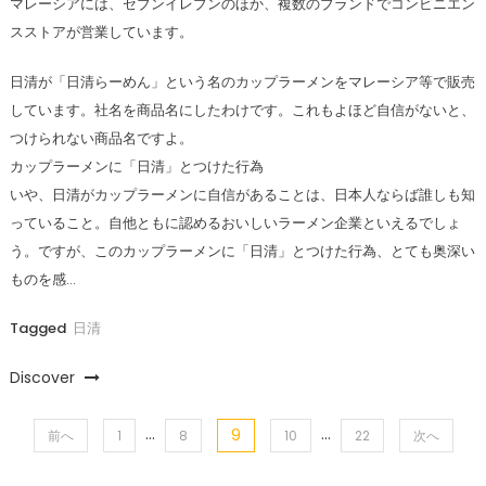
マレーシアには、セブンイレブンのほか、複数のブランドでコンビニエン
スストアが営業しています。
日清が「日清らーめん」という名のカップラーメンをマレーシア等で販売
しています。社名を商品名にしたわけです。これもよほど自信がないと、
つけられない商品名ですよ。
カップラーメンに「日清」とつけた行為
いや、日清がカップラーメンに自信があることは、日本人ならば誰しも知
っていること。自他ともに認めるおいしいラーメン企業といえるでしょ
う。ですが、このカップラーメンに「日清」とつけた行為、とても奥深い
ものを感…
Tagged
日清
Discover
…
…
9
投
前へ
1
8
10
22
次へ