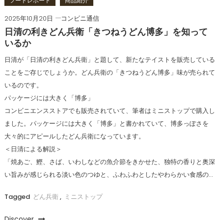
フードレポート
商品紹介
2025年10月20日
コンビニ通信
日清の利きどん兵衛「きつねうどん博多」を知って
いるか
日清が「日清の利きどん兵衛」と題して、新たなテイストを販売している
ことをご存じでしょうか。どん兵衛の「きつねうどん博多」味が売られて
いるのです。
パッケージには大きく「博多」
コンビニエンスストアでも販売されていて、筆者はミニストップで購入し
ました。パッケージには大きく「博多」と書かれていて、博多っぽさを
大々的にアピールしたどん兵衛になっています。
＜日清による解説＞
「焼あご、鰹、さば、いわしなどの魚介節をきかせた、独特の香りと奥深
い旨みが感じられる淡い色のつゆと、ふわふわとしたやわらかい食感の…
Tagged
どん兵衛
,
ミニストップ
Discover