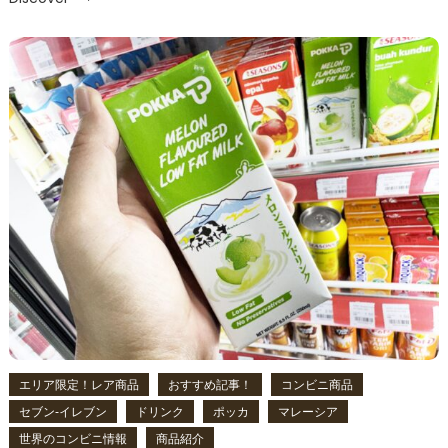
エリア限定！レア商品
おすすめ記事！
コンビニ商品
セブン‐イレブン
ドリンク
ポッカ
マレーシア
世界のコンビニ情報
商品紹介