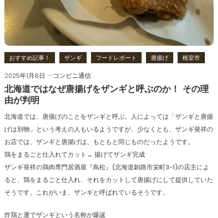
おすすめ記事！
ザンギ
フードレポート
唐揚げ
根室市
2025年1月8日
コンビニ通信
北海道ではなぜ唐揚げをザンギと呼ぶのか！ その理
由が判明
北海道では、唐揚げのことをザンギと呼ぶ。人によっては「ザンギと唐揚
げは別物」という考えの人もいるようですが、少なくとも、ザンギ発祥の
お店では、ザンギと唐揚げは、もともと同じものだったようです。
鶏をまるごと仕入れてカット→ 揚げてザンギ完成
ザンギ発祥の鶏肉専門居酒屋『鳥松』(北海道釧路市栄町3-1)の店主によ
ると、鶏をまるごと仕入れ、それをカットして唐揚げにして提供していた
そうです。これがいま、ザンギと呼ばれているそうです。
炸鶏と運でザンギという名称が爆誕