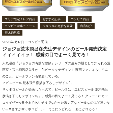
エリア限定！レア商品
おすすめ記事！
コンビニ商品
コンビニ時事ニュース
ジョジョの奇妙な冒険
商品紹介
荒木飛呂彦
2025年1月17日
コンビニ通信
ジョジョ荒木飛呂彦先生デザインのビール発売決定
ィィィィィッ！ 感覚の目でよーく見てろ！
人気漫画『ジョジョの奇妙な冒険』シリーズの生みの親として知られる漫
画家・荒木飛呂彦先生が、缶ビールをデザイン！ 漫画ファンはもちろん
のこと、ビールファンも歓喜している。
ヱビスビール 荒木飛呂彦描き下ろしデザイン缶
サッポロビールが企画したもので、ビール名は「ヱビスビール 荒木飛呂
彦描き下ろしデザイン缶」。感覚の目でよーく見てろ！ グレートにカッ
コイイぜーッ!! 今までありそうでなかった激レアなビールなのは間違いな
いッ!! さすがサッポロビール！ そこにシビれる！ あこがれるゥ！