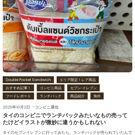
Double Pocket Sandwich
エリア限定！レア商品
おすすめ記事！
コンビニ商品
セブン‐イレブン
フードレポート
ランチパック
商品紹介
海外
2025年10月2日
コンビニ通信
タイのコンビニでランチパックみたいなもの売って
たけどイラストが微妙に違うかもしれない
タイのセブンイレブンに行ってみたら、ランチパックが売られていたんで