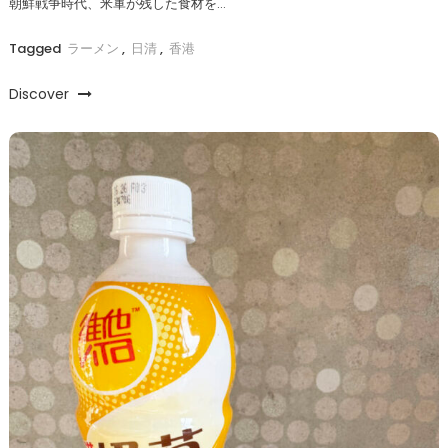
朝鮮戦争時代、米軍が残した食材を…
Tagged
ラーメン
,
日清
,
香港
Discover