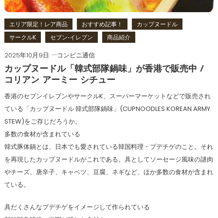
エリア限定！レア商品
おすすめ記事！
カップヌードル
サークルK
セブン‐イレブン
商品紹介
2025年10月9日
コンビニ通信
カップヌードル「韓式部隊鍋味」が香港で販売中 /
コリアン アーミー シチュー
香港のセブンイレブンやサークルK、スーパーマーケットなどで販売され
ている「カップヌードル 韓式部隊鍋味」(CUPNOODLES KOREAN ARMY
STEW)をご存じだろうか。
多数の食材が含まれている
韓式豚体鍋とは、日本でも愛されている韓国料理・プデチゲのこと。それ
を再現したカップヌードルがこれである。具としてソーセージ風味の謎肉
やチーズ、唐辛子、キャベツ、豆腐、ネギなど、ほか多数の食材が含まれ
ている。
具だくさんなプデチゲをイメージして作られている