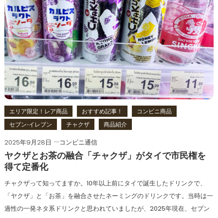
エリア限定！レア商品
おすすめ記事！
コンビニ商品
セブン‐イレブン
チャクザ
商品紹介
2025年9月28日
コンビニ通信
ヤクザとお茶の融合「チャクザ」がタイで市民権を
得て定番化
チャクザって知ってますか。10年以上前にタイで誕生したドリンクで、
「ヤクザ」と「お茶」を融合させたネーミングのドリンクです。当時は一
過性の一発ネタ系ドリンクと思われていましたが、2025年現在、セブン