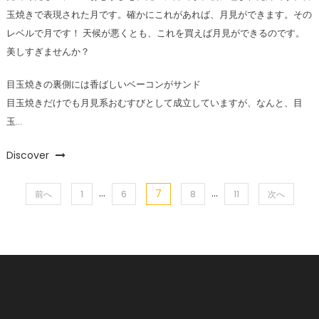
玉焼きで表現された月です。確かにこれがあれば、月見ができます。その
レベルで月です！ 天候が悪くとも、これを買えば月見ができるのです。
美しすぎませんか？
目玉焼きの裏側には香ばしいベーコンがサンド
目玉焼きだけでも月見系おむすびとして成立していますが、なんと、目
玉…
Discover
…
…
7
投
前へ
1
6
8
11
次へ
稿
の
ペ