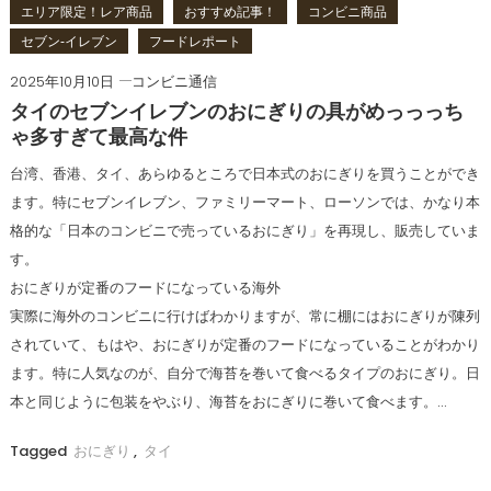
エリア限定！レア商品
おすすめ記事！
コンビニ商品
セブン‐イレブン
フードレポート
2025年10月10日
コンビニ通信
タイのセブンイレブンのおにぎりの具がめっっっち
ゃ多すぎて最高な件
台湾、香港、タイ、あらゆるところで日本式のおにぎりを買うことができ
ます。特にセブンイレブン、ファミリーマート、ローソンでは、かなり本
格的な「日本のコンビニで売っているおにぎり」を再現し、販売していま
す。
おにぎりが定番のフードになっている海外
実際に海外のコンビニに行けばわかりますが、常に棚にはおにぎりが陳列
されていて、もはや、おにぎりが定番のフードになっていることがわかり
ます。特に人気なのが、自分で海苔を巻いて食べるタイプのおにぎり。日
本と同じように包装をやぶり、海苔をおにぎりに巻いて食べます。…
Tagged
おにぎり
,
タイ