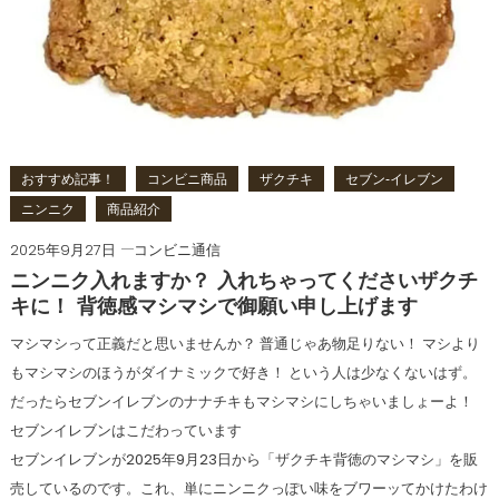
おすすめ記事！
コンビニ商品
ザクチキ
セブン‐イレブン
ニンニク
商品紹介
2025年9月27日
コンビニ通信
ニンニク入れますか？ 入れちゃってくださいザクチ
キに！ 背徳感マシマシで御願い申し上げます
マシマシって正義だと思いませんか？ 普通じゃあ物足りない！ マシより
もマシマシのほうがダイナミックで好き！ という人は少なくないはず。
だったらセブンイレブンのナナチキもマシマシにしちゃいましょーよ！
セブンイレブンはこだわっています
セブンイレブンが2025年9月23日から「ザクチキ背徳のマシマシ」を販
売しているのです。これ、単にニンニクっぽい味をブワーッてかけたわけ