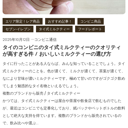
エリア限定！レア商品
おすすめ記事！
コンビニ商品
セブン‐イレブン
タイ式ミルクティー
フードレポート
2025年10月12日
コンビニ通信
タイのコンビニのタイ式ミルクティーのクオリティ
が高すぎる件 / おいしいミルクティーの選び方
タイに行ったことがある人ならば、みんな知っていることでしょう。タイ
式ミルクティーのことを。色が濃くて、ミルクが濃くて、茶葉が濃くて、
なにより甘味が濃いミルクティーです。極めて甘いのですがゴクゴク飲め
てしまう魅惑的なタイ名物といえるでしょう。
複数のブランドから販売 / タイ式ミルクティー
かつては、タイ式ミルクティーは屋台や茶屋や飲食店で飲むものでした
が、最近はコンビニでも定番化しており、紙パックやペットボトルの飲料
として絶大な支持を得ています。複数のブランドから販売されているの
で、飲み比べや選ぶ…