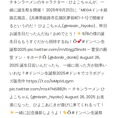
チキンラーメンのキャラクター・ひよこちゃんが、一
緒に誕生祭を開催！ 2025年9月21日に「MEGAドンキ姫
路広畑店」(兵庫県姫路市広畑区夢前町1-1-1)で開催す
るというのだ！ ひよこちゃん(@nissin_hiyoko)、昨日
お誕生日だったんだね！おめでとう！
9/8の僕の誕
生日ももうすぐだから招待するね！
#ドンペン生
誕祭2025 pic.twitter.com/mVDqgZ6ncN — 驚安の殿
堂 ドン・キホーテ
(@donki_donki) August 26,
2025 誕生日近いんだったら、一緒に祝った方が効率い
いわな？#ドンペン生誕祭2025#ドンキでコラボグッ
ズ販売中 https://t.co/IvMpiVLqym
pic.twitter.com/mz4TNS88Zh — チキンラーメン ひ
よこちゃん (@nissin_hiyoko) August 26, 2025 お友
達になった、ひよこあにきが遊びに来てくれるって！
一緒に記念撮影しようよ！
#ドンペン生誕祭