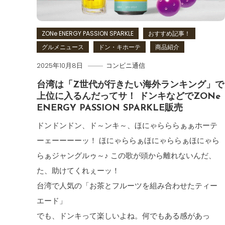
ZONe ENERGY PASSION SPARKLE
おすすめ記事！
グルメニュース
ドン・キホーテ
商品紹介
2025年10月8日
コンビニ通信
台湾は「Z世代が行きたい海外ランキング」で
上位に入るんだってサ！ ドンキなどでZONe
ENERGY PASSION SPARKLE販売
ドンドンドン、ド～ンキ～、ほにゃらららぁぁホーテ
ーェーーーーッ！ ほにゃららぁほにゃららぁほにゃら
らぁジャングルゥ～♪ この歌が頭から離れないんだ、
た、助けてくれぇーッ！
台湾で人気の「お茶とフルーツを組み合わせたティー
エード」
でも、ドンキって楽しいよね。何でもある感があっ