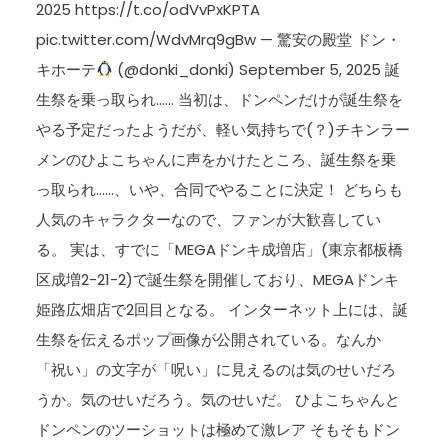
2025 https://t.co/odVvPxKPTA
pic.twitter.com/WdvMrq9gBw — 驚安の殿堂 ドン・
キホーテ
(@donki_donki) September 5, 2025 誕
生祭を乗っ取られ…… 当初は、ドンペンだけが誕生祭を
やる予定だったようだが、軽い気持ちで(？)チキンラー
メンのひよこちゃんに声をかけたところ、誕生祭を乗
っ取られ……、いや、合同でやることに決定！ どちらも
人気のキャラクターなので、ファンが大歓喜してい
る。 実は、すでに「MEGAドンキ成増店」(東京都板橋
区成増2-21-2)で誕生祭を開催しており、MEGAドンキ
姫路広畑店で2回目となる。 インターネット上には、誕
生祭を伝えるポップ画像が公開されている。なんか
「祝い」の文字が「呪い」に見えるのは気のせいだろ
うか。気のせいだろう。気のせいだ。 ひよこちゃんと
ドンペンのツーショットは極めて激レア そもそもドン