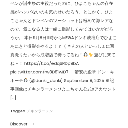
ペンが誕生祭の主役だったのに、ひよこちゃんの存在
感がハンパないのも気のせいだろう。とにかく、ひよ
こちゃんとドンペンのツーショットは極めて激レアな
ので、気になる人は一緒に撮影してみてはいかがだろ
うか。 本日9月8日11時からMEGAドンキ成増店でひよこ
あにきと撮影会やるよ！ たくさんの人といっしょに写
真撮りたいから成増店で待ってるね！
遊びに来て
ね－！ https://t.co/edq6RDp9bA
pic.twitter.com/rw8D81wID7 — 驚安の殿堂 ドン・キ
ホーテ
(@donki_donki) September 8, 2025 ※記
事画像はチキンラーメンひよこちゃん公式Xアカウント
[…]
Tagged
チキンラーメン
Discover