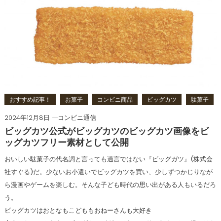
おすすめ記事！
お菓子
コンビニ商品
ビッグカツ
駄菓子
2024年12月8日
コンビニ通信
ビッグカツ公式がビッグカツのビッグカツ画像をビ
ッグカツフリー素材として公開
おいしい駄菓子の代名詞と言っても過言ではない『ビッグガツ』(株式会
社すぐる)だ。少ないお小遣いでビッグカツを買い、少しずつかじりなが
ら漫画やゲームを楽しむ。そんな子ども時代の思い出がある人もいるだろ
う。
ビッグカツはおとなもこどももおねーさんも大好き