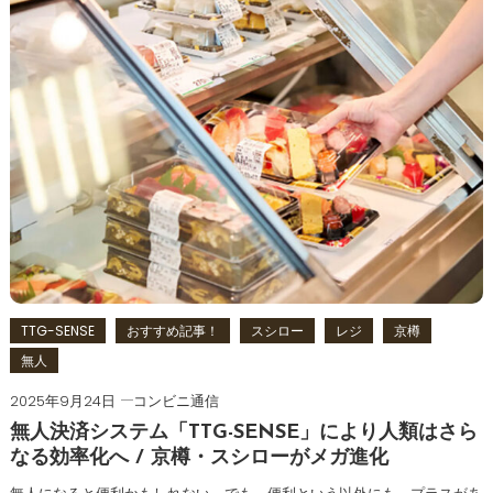
TTG-SENSE
おすすめ記事！
スシロー
レジ
京樽
無人
2025年9月24日
コンビニ通信
無人決済システム「TTG-SENSE」により人類はさら
なる効率化へ / 京樽・スシローがメガ進化