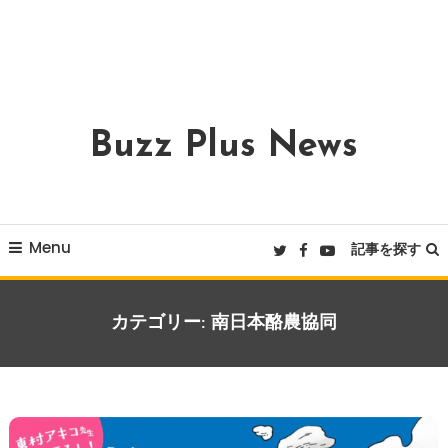
Buzz Plus News
Menu
記事を探す
カテゴリー:
南日本酪農協同