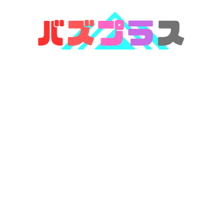
Skip
To
Content