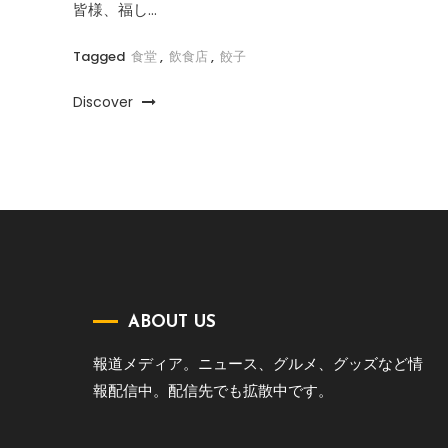
皆様、福し…
Tagged
食堂
,
飲食店
,
餃子
Discover
ABOUT US
報道メディア。ニュース、グルメ、グッズなど情
報配信中。配信先でも拡散中です。