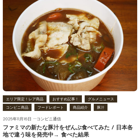
エリア限定！レア商品
おすすめ記事！
グルメニュース
コンビニ商品
フードレポート
商品紹介
豚汁
2025年11月16日
コンビニ通信
ファミマの新たな豚汁をぜんぶ食べてみた / 日本各
地で違う味を発売中→ 食べた結果