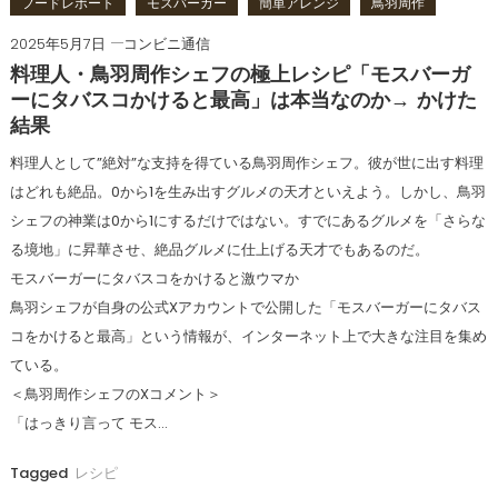
フードレポート
モスバーガー
簡単アレンジ
鳥羽周作
2025年5月7日
コンビニ通信
料理人・鳥羽周作シェフの極上レシピ「モスバーガ
ーにタバスコかけると最高」は本当なのか→ かけた
結果
料理人として”絶対”な支持を得ている鳥羽周作シェフ。彼が世に出す料理
はどれも絶品。0から1を生み出すグルメの天才といえよう。しかし、鳥羽
シェフの神業は0から1にするだけではない。すでにあるグルメを「さらな
る境地」に昇華させ、絶品グルメに仕上げる天才でもあるのだ。
モスバーガーにタバスコをかけると激ウマか
鳥羽シェフが自身の公式Xアカウントで公開した「モスバーガーにタバス
コをかけると最高」という情報が、インターネット上で大きな注目を集め
ている。
＜鳥羽周作シェフのXコメント＞
「はっきり言って モス…
Tagged
レシピ