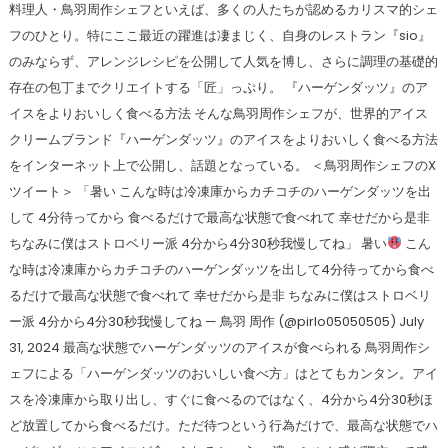
料理人・鳥羽周作シェフといえば、多くの人たちが認めるカリスマ的シェ
フのひとり。特にここ最近の躍進は凄まじく、自身のレストラン『sio』
のみならず、アレンジレシピを公開して人気を博し、さらに調理の基礎的
存在の包丁までクリエイトする「匠」っぷり。 『ハーゲンダッツ』のア
イスをよりおいしく食べる方法 そんな鳥羽周作シェフが、世界的アイス
クリームブランド『ハーゲンダッツ』のアイスをよりおいしく食べる方法
をインターネット上で公開し、話題となっている。 ＜鳥羽周作シェフのX
ツイート＞ 「暑い こんな時は冷凍庫からカチコチのハーゲンダッツを出
して 4分待ってから 食べるだけで最高な状態で食べれて 幸せだから是非
ちなみに僕はストロベリー派 4分から4分30秒我慢してね」 暑い
こん
な時は冷凍庫からカチコチのハーゲンダッツを出して4分待ってから食べ
るだけで最高な状態で食べれて 幸せだから是非 ちなみに僕はストロベリ
ー派 4分から4分30秒我慢してね — 鳥羽 周作 (@pirlo05050505) July
31, 2024 最高な状態でハーゲンダッツのアイスが食べられる 鳥羽周作シ
ェフによる「ハーゲンダッツのおいしい食べ方」はとてもカンタン。アイ
スを冷凍庫から取り出し、すぐに食べるのではなく、4分から4分30秒ほ
ど放置してから食べるだけ。ただ待つという行為だけで、最高な状態でハ