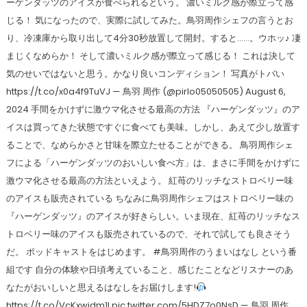
ーゲンダッツのアイスが食べられるという。 濃いミルク感が際立って感
じる！ 気になったので、実際に試してみた。鳥羽周作シェフの言うとお
り、冷凍庫から取り出して4分30秒放置して開封。すると……。ウホッ♪ 凄
まじくなめらか！ そして濃いミルク感が際立って感じる！ これは決して
気のせいではないと思う。かなり良いコンディション！ 写真がトバい
https://t.co/x0a4f9TuVJ — 鳥羽 周作 (@pirlo05050505) August 6,
2024 手間をかけずに激ウマ化させる最高の方法 『ハーゲンダッツ』のア
イスは買ってきた状態ですぐに食べても美味。しかし、あえて少し放置す
ることで、なめらかさと甘味を際立たせることができる。 鳥羽周作シェ
フによる「ハーゲンダッツのおいしい食べ方」は、まさに手間をかけずに
激ウマ化させる最高の方法といえよう。 紅苺のリッチなストロベリー味
のアイスも販売されている ちなみに鳥羽周作シェフはストロベリー味の
『ハーゲンダッツ』のアイスが好きらしい。いま現在、紅苺のリッチなス
トロベリー味のアイスも販売されているので、それで試しても良さそう
だ。 ポッドキャストをはじめます。 #鳥羽周作のうまいはなし という番
組です 自分の体験や日頃考えていること、感じたことなどリスナーのあ
なたがおいしいと思えるはなしをお届けします!
https://t.co/VcKxwidm1l pic.twitter.com/5HDZ7o0NsD — 鳥羽 周作