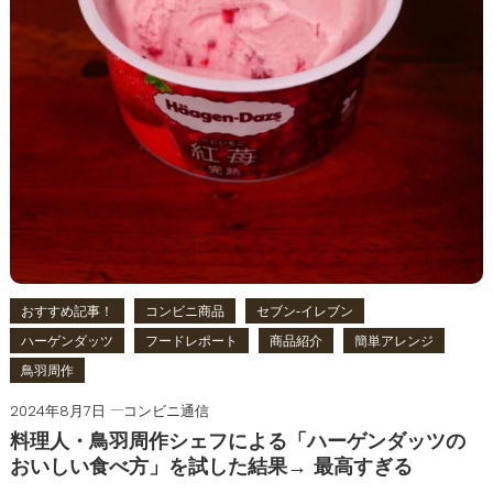
おすすめ記事！
コンビニ商品
セブン‐イレブン
ハーゲンダッツ
フードレポート
商品紹介
簡単アレンジ
鳥羽周作
2024年8月7日
コンビニ通信
料理人・鳥羽周作シェフによる「ハーゲンダッツの
おいしい食べ方」を試した結果→ 最高すぎる