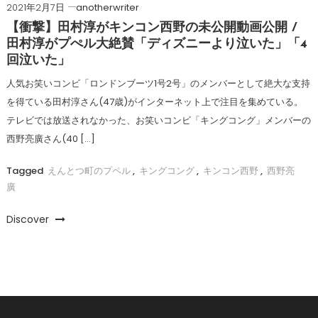
2021年2月7日
anotherwriter
【衝撃】田村淳がキンコン西野の未公開動画公開 /
田村淳がプぺル大絶賛「ディズニーより泣いた」「4
回泣いた」
人気お笑いコンビ「ロンドンブーツ1号2号」のメンバーとして絶大な支持
を得ている田村淳さん(47歳)がインターネット上で注目を集めている。
テレビでは放送されなかった、お笑いコンビ「キングコング」メンバーの
西野亮廣さん(40 […]
Tagged
えんとつ町のプペル
,
キングコング
,
キンコン西野
,
西野亮
廣
Discover