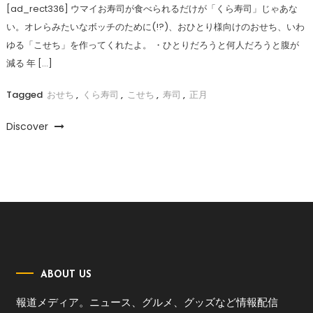
[ad_rect336] ウマイお寿司が食べられるだけが「くら寿司」じゃあな
い。オレらみたいなボッチのために(!?)、おひとり様向けのおせち、いわ
ゆる「こせち」を作ってくれたよ。 ・ひとりだろうと何人だろうと腹が
減る 年 […]
Tagged
おせち
,
くら寿司
,
こせち
,
寿司
,
正月
Discover
ABOUT US
報道メディア。ニュース、グルメ、グッズなど情報配信