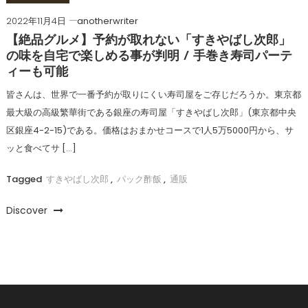
2022年11月4日
anotherwriter
【絶品グルメ】予約が取れない「すきやばし次郎」
の味を自宅で楽しめる事が判明 / 手巻き寿司パーテ
ィーも可能
皆さんは、世界で一番予約が取りにくい寿司屋をご存じだろうか。東京都
最大級の高級繁華街である銀座の寿司屋「すきやばし次郎」(東京都中央
区銀座4-2-15)である。価格はおまかせコースで1人5万5000円から、サ
ッと食べてサ […]
Tagged
すきやばし次郎
,
パック酢飯
,
通販
Discover