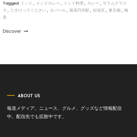
Tagged
インド
,
インドカレー
,
インド料理
,
カレー
,
サラムナマス
テ
,
たすけってください
,
ネパール
,
新高円寺駅
,
杉並区
,
東京都
,
梅
里
Discover
ABOUT US
報道メディア。ニュース、グルメ、グッズなど情報配信
中。配信先でも拡散中です。