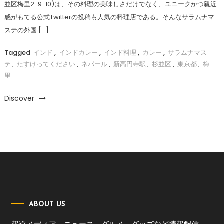
並区梅里2-9-10)は、その料理の美味しさだけでなく、ユニークかつ親近
感がもてる公式Twitterの投稿も人気の料理店である。そんなサラムナマ
ステの外国 […]
Tagged
インド
,
インドカレー
,
インド料理
,
カレー
,
サラムナマス
テ
,
たすけってください
,
ネパール
,
新高円寺駅
,
杉並区
,
東京都
,
梅
里
Discover
ABOUT US