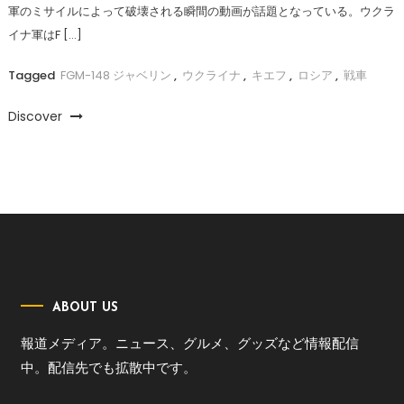
軍のミサイルによって破壊される瞬間の動画が話題となっている。ウクラ
イナ軍はF […]
Tagged
FGM-148 ジャベリン
,
ウクライナ
,
キエフ
,
ロシア
,
戦車
Discover
ABOUT US
報道メディア。ニュース、グルメ、グッズなど情報配信
中。配信先でも拡散中です。