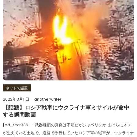
ネットで話題
2022年3月11日
anotherwriter
【話題】ロシア戦車にウクライナ軍ミサイルが命中
する瞬間動画
[ad_rect336] ・武器種類の真偽は不明だがジャベリンか まばらに木々
が生えている土地で、道路で徐行していたロシア軍の戦車が、ウクライナ