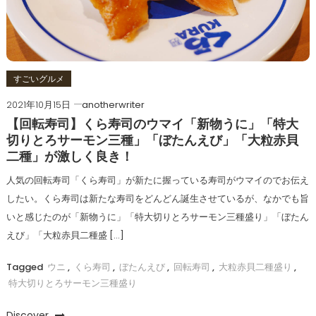
すごいグルメ
2021年10月15日
anotherwriter
【回転寿司】くら寿司のウマイ「新物うに」「特大
切りとろサーモン三種」「ぼたんえび」「大粒赤貝
二種」が激しく良き！
人気の回転寿司「くら寿司」が新たに握っている寿司がウマイのでお伝え
したい。くら寿司は新たな寿司をどんどん誕生させているが、なかでも旨
いと感じたのが「新物うに」「特大切りとろサーモン三種盛り」「ぼたん
えび」「大粒赤貝二種盛 […]
Tagged
ウニ
,
くら寿司
,
ぼたんえび
,
回転寿司
,
大粒赤貝二種盛り
,
特大切りとろサーモン三種盛り
Discover