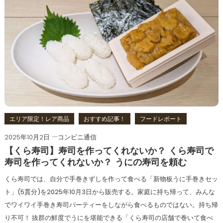
エリア限定！レア商品
おすすめ記事！
フードレポート
2025年10月2日
コンビニ通信
【くら寿司】寿司を作ってくれないか？ くら寿司で
寿司を作ってくれないか？ うにの寿司を頼む
くら寿司では、自分で手巻きずしを作って食べる「新物板うに手巻きセッ
ト」(5貫分)を2025年10月3日から販売する。家庭に持ち帰って、みんな
でワイワイ手巻き寿司パーティーをしながら食べるものではない。持ち帰
り不可！ 抜群の鮮度でうにを堪能できる「くら寿司の店舗で巻いて食べ