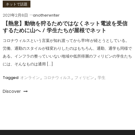
ネットで話題
2021年2月8日
anotherwriter
【熱意】動物を狩るためではなくネット電波を受信
するために山へ / 学生たちが屋根でネット
コロナウィルスという言葉が知れ渡ってから早1年が経とうとしている。
労働、通勤のスタイルが様変わりしたのはもちろん、通勤、通学も同様で
ある。インフラの整っていいない地域や低所得層のフィリピンの学生たち
には、そんなものは通用 […]
Tagged
オンライン
,
コロナウィルス
,
フィリピン
,
学生
Discover