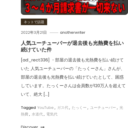
ネットで話題
2022年3月21日
anotherwriter
人気ユーチューバーが退去後も光熱費を払い
続けていた件
[ad_rect336] ・部屋の退去後も光熱費を払い続けて
いた 人気ユーチューバーの「たっくーさん」さんが、
部屋の退去後も光熱費を払い続けていたとして、困惑
しています。たっくーさんは会員数が120万人を超えて
いて、絶大 […]
Tagged
YouTube
,
ガス代
,
たっくー
,
ユーチューバー
,
光
熱費
,
水道代
,
電気代
Discover