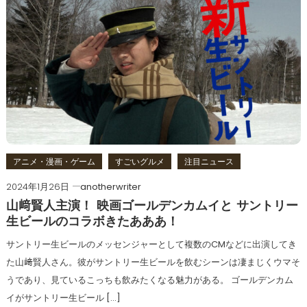
アニメ・漫画・ゲーム
すごいグルメ
注目ニュース
2024年1月26日
anotherwriter
山﨑賢人主演！ 映画ゴールデンカムイと サントリー
生ビールのコラボきたあああ！
サントリー生ビールのメッセンジャーとして複数のCMなどに出演してき
た山﨑賢人さん。彼がサントリー生ビールを飲むシーンは凄まじくウマそ
うであり、見ているこっちも飲みたくなる魅力がある。 ゴールデンカム
イがサントリー生ビール […]