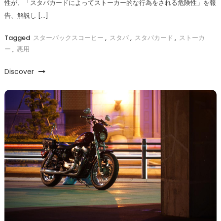
性が、「スタバカードによってストーカー的な行為をされる危険性」を報
告、解説し […]
Tagged
スターバックスコーヒー
,
スタバ
,
スタバカード
,
ストーカ
ー
,
悪用
Discover