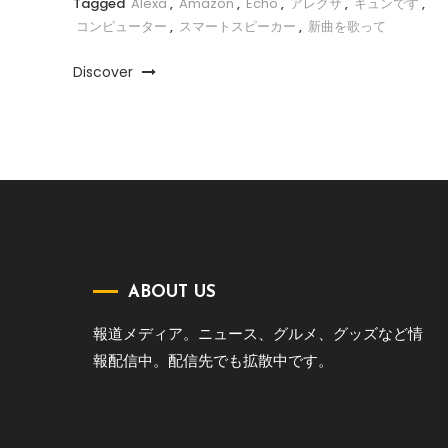
Tagged
Alexa
,
Amazon
,
Echo
,
アレクサ
,
キュンです
,
コンピューター
,
スマートスピーカー
,
新曲を歌って
Discover
ABOUT US
報道メディア。ニュース、グルメ、グッズなど情
報配信中。配信先でも拡散中です。