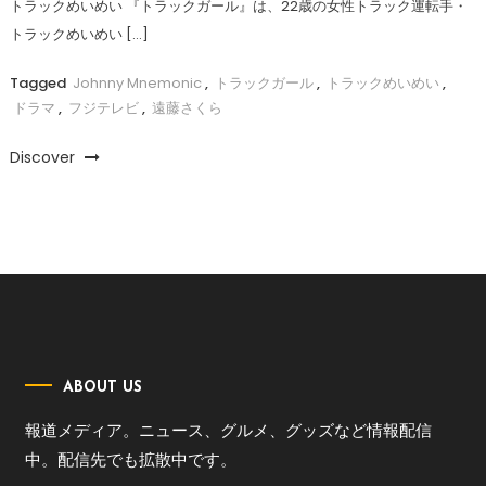
トラックめいめい 『トラックガール』は、22歳の女性トラック運転手・
トラックめいめい […]
Tagged
Johnny Mnemonic
,
トラックガール
,
トラックめいめい
,
ドラマ
,
フジテレビ
,
遠藤さくら
Discover
ABOUT US
報道メディア。ニュース、グルメ、グッズなど情報配信
中。配信先でも拡散中です。