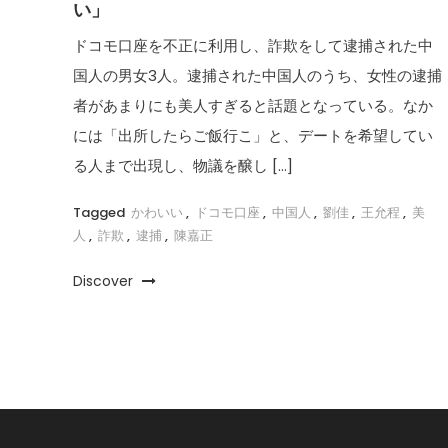
い」
ドコモ口座を不正に利用し、詐欺をして逮捕された中
国人の男女3人。逮捕された中国人のうち、女性の逮捕
者があまりにも美人すぎると話題となっている。なか
には「出所したらご飯行こ」と、デートを希望してい
る人まで出現し、物議を醸し […]
Tagged
かわいい
,
ドコモ口座
,
中国人
,
劉佳
,
王允程
,
美
人
,
詐欺
,
逮捕
,
陳嘉正
Discover