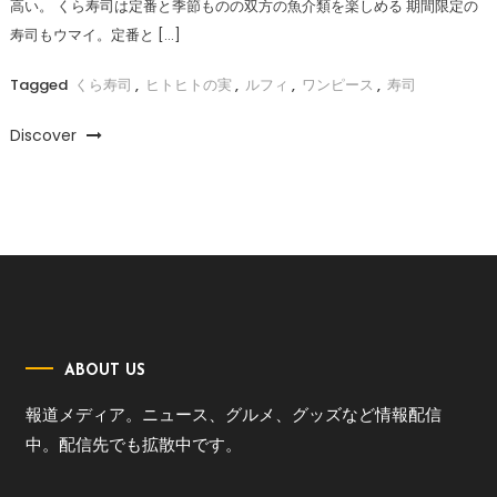
高い。 くら寿司は定番と季節ものの双方の魚介類を楽しめる 期間限定の
寿司もウマイ。定番と […]
Tagged
くら寿司
,
ヒトヒトの実
,
ルフィ
,
ワンピース
,
寿司
Discover
ABOUT US
報道メディア。ニュース、グルメ、グッズなど情報配信
中。配信先でも拡散中です。