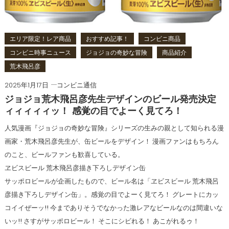
エリア限定！レア商品
おすすめ記事！
コンビニ商品
コンビニ時事ニュース
ジョジョの奇妙な冒険
商品紹介
荒木飛呂彦
2025年1月17日
コンビニ通信
ジョジョ荒木飛呂彦先生デザインのビール発売決定
ィィィィィッ！ 感覚の目でよーく見てろ！
人気漫画『ジョジョの奇妙な冒険』シリーズの生みの親として知られる漫
画家・荒木飛呂彦先生が、缶ビールをデザイン！ 漫画ファンはもちろん
のこと、ビールファンも歓喜している。
ヱビスビール 荒木飛呂彦描き下ろしデザイン缶
サッポロビールが企画したもので、ビール名は「ヱビスビール 荒木飛呂
彦描き下ろしデザイン缶」。感覚の目でよーく見てろ！ グレートにカッ
コイイぜーッ!! 今までありそうでなかった激レアなビールなのは間違いな
いッ!! さすがサッポロビール！ そこにシビれる！ あこがれるゥ！