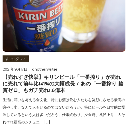
すごいグルメ
2021年9月17日
anotherwriter
【売れすぎ快挙】キリンビール「一番搾り」が売れ
に売れて前年比141%の大幅成長 / あの「一番搾り 糖
質ゼロ」もガチ売れ1.6億本
生活に潤いを与える食文化。特にお酒は飲む人たちを笑顔にさせる最高の
癒やし水、なんて人もいるのではないだろうか。特にビールを日常的に愛
飲しているという人は多いだろう。仕事終わり、夕食時、風呂上り、人そ
れぞれ最高のシチュエー […]