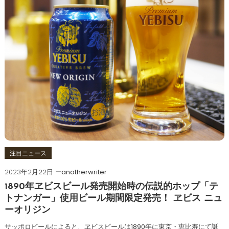
注目ニュース
2023年2月22日
anotherwriter
1890年ヱビスビール発売開始時の伝説的ホップ「テ
トナンガー」使用ビール期間限定発売！ ヱビス ニュ
ーオリジン
サッポロビールによると、ヱビスビールは1890年に東京・恵比寿にて誕