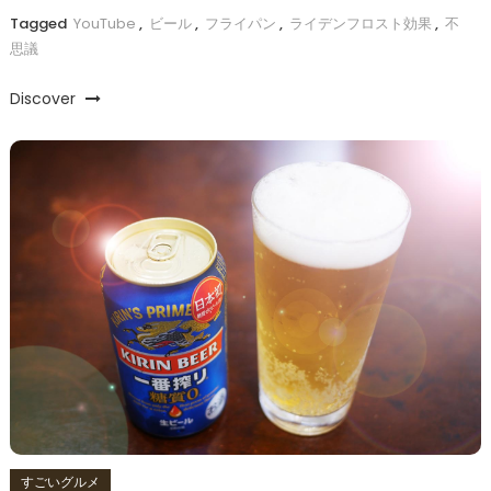
Tagged
YouTube
,
ビール
,
フライパン
,
ライデンフロスト効果
,
不
思議
Discover
すごいグルメ