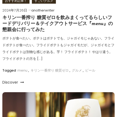
おすすめ記事！
すごいグルメ
2024年7月26日
anotherwriter
キリン一番搾り 糖質ゼロを飲みまくってるらしいフ
ードデリバリー＆テイクアウトサービス『menu』の
懇親会に行ってみた
ポテトが食べたい。ポテトはポテトでも、ジャガイモじゃあない。フライ
ドポテトが食べたい。フライドポテトもジャガイモだが、ジャガイモとフ
ライドポテトは別物な感じがある。芋！ フライドポテト！ やはり違う。
フライドポテトの方を […]
Tagged
menu
,
キリン一番搾り 糖質ゼロ
,
グルメ
,
ビール
Discover