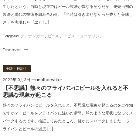
生したという。当時と現在ではビール製法が異なるそうだが、発売当初の
製法と現代の技術を組み合わせ、「当時は引き出せなかった香りと美味し
さ」を実現した『ヱビ […]
Tagged
テトナンガー
,
ビール
,
ヱビス ニューオリジン
Discover
実験・検証！
2022年10月3日
anotherwriter
【不思議】熱々のフライパンにビールを入れると不
思議な現象が起こる
熱々のフライパンにビールを入れると、不思議な現象が起こるのをご存知
ですか？ ビールをフライパンに注いだ瞬間、球のような形状になってス
パークするのです。検証してみたところ、確かにスパークしました！ フ
ライパンとビールの温度 […]