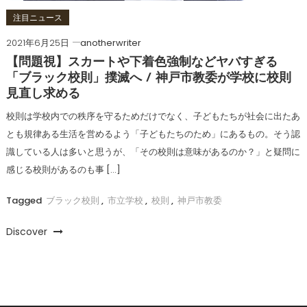
注目ニュース
2021年6月25日
anotherwriter
【問題視】スカートや下着色強制などヤバすぎる
「ブラック校則」撲滅へ / 神戸市教委が学校に校則
見直し求める
校則は学校内での秩序を守るためだけでなく、子どもたちが社会に出たあ
とも規律ある生活を営めるよう「子どもたちのため」にあるもの。そう認
識している人は多いと思うが、「その校則は意味があるのか？」と疑問に
感じる校則があるのも事 […]
Tagged
ブラック校則
,
市立学校
,
校則
,
神戸市教委
Discover