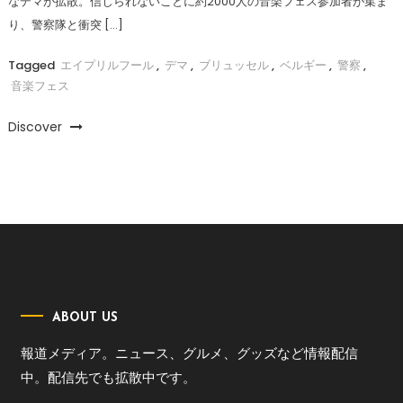
なデマが拡散。信じられないことに約2000人の音楽フェス参加者が集ま
り、警察隊と衝突 […]
Tagged
エイプリルフール
,
デマ
,
ブリュッセル
,
ベルギー
,
警察
,
音楽フェス
Discover
ABOUT US
報道メディア。ニュース、グルメ、グッズなど情報配信
中。配信先でも拡散中です。