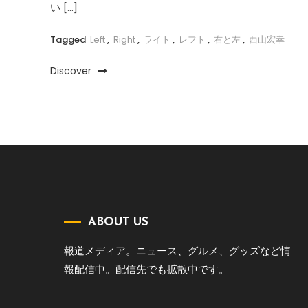
い […]
Tagged
Left
,
Right
,
ライト
,
レフト
,
右と左
,
西山宏幸
Discover
ABOUT US
報道メディア。ニュース、グルメ、グッズなど情
報配信中。配信先でも拡散中です。