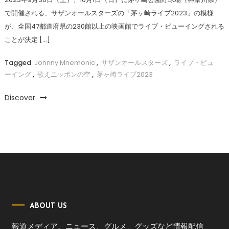
で開催される、サザンオールスターズの「茅ヶ崎ライブ2023」の模様
が、全国47都道府県の230館以上の映画館でライブ・ビューイングされる
ことが決定 […]
Tagged
Johnny Mnemonic
,
サザンオールスターズ
,
ライブ・ビュ
ーイング
,
歌えニッポンの空
,
茅ヶ崎ライブ2023
Discover
ABOUT US
報道メディア。ニュース、グルメ、グッズなど情報配信