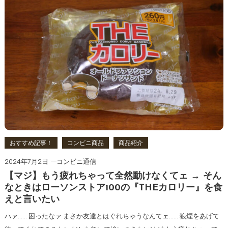
おすすめ記事！
コンビニ商品
商品紹介
2024年7月2日
コンビニ通信
【マジ】もう疲れちゃって全然動けなくてェ → そん
なときはローソンストア100の『THEカロリー』を食
えと言いたい
ハァ…… 困ったなァ まさか友達とはぐれちゃうなんてェ…… 狼煙をあげて