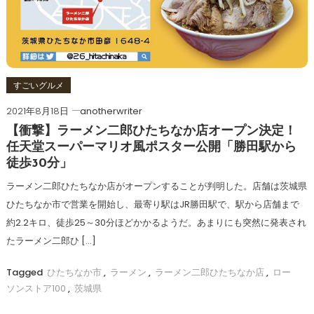
すごいグルメ
2021年8月18日
anotherwriter
【衝撃】ラーメン二郎ひたちなか店オープン決定！
任天堂スーパーマリオ風ポスター公開「勝田駅から
徒歩30分」
ラーメン二郎ひたちなか店がオープンすることが判明した。店舗は茨城県
ひたちなか市で営業を開始し、最寄り駅はJR勝田駅で、駅から店舗まで
約2.2キロ、徒歩25～30分ほどかかるようだ。あまりにも突然に発表され
たラーメン二郎ひ […]
Tagged
ひたちなか市
,
ラーメン
,
ラーメン二郎ひたちなか店
,
ロー
ソンストア100
,
茨城県