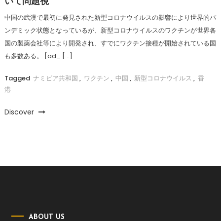
いて問題視
中国の武漢で最初に発見された新型コロナウイルスの影響により世界的パ
ンデミック状態となっているが、新型コロナウイルスのワクチンが世界各
国の製薬会社等により開発され、すでにワクチン接種が開始されている国
も多数ある。 [ad_ […]
Tagged
ナミビア共和国
,
ワクチン
,
中国
,
新型コロナウイルス
,
香
港
Discover
ABOUT US