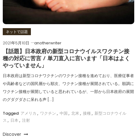
ネットで話題
2021年5月10日
anotherwriter
【話題】日本政府の新型コロナウイルスワクチン接
種の対応に苦言 / 単刀直入に言います「日本はよく
やっていません」
日本政府は新型コロナワクチンのワクチン接種を進めており、医療従事者
や高齢者などの国民層から順次、ワクチン接種が展開されている。順調に
ワクチン接種が展開していると思われているが、一部から日本政府の展開
のグダグダさに呆れる声 […]
Tagged
アメリカ
,
ワクチン
,
中国
,
北米
,
接種
,
新型コロナウイル
ス
,
日本
,
注射
Discover