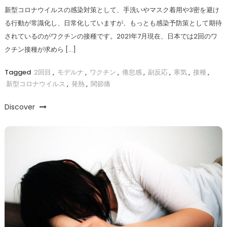
新型コロナウイルスの感染対策として、手洗いやマスク着用や3密を避け
る行動が常識化し、日常化していますが、もっとも感染予防策として期待
されているのがワクチンの接種です。2021年7月現在、日本では2回のワ
クチン接種が求めら […]
Tagged
2回目
,
モデルナ
,
ワクチン
,
倦怠感
,
副反応
,
寒気
,
接種
,
新型コロナウイルス
,
発熱
,
関節痛
Discover