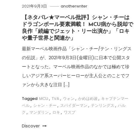
2021年9月3日
anotherwriter
【ネタバレ★マーベル批評】シャン・チーは
ドラゴンボール要素満載！ MCU病から脱却で
良作「続編でジェット・リー出演か」「ロキ
や量子世界と関連か」
最新マーベル映画作品「シャン・チー/テン・リングス
の伝説」が、2021年9月3日(金曜日)に日本で公開スタ
ートとなった。マーベル映画作品のなかでは極めて珍
しいアジア系スーパーヒーローが主人公とのことでフ
ァンから大きな注目 […]
Tagged
MCU
,
TVA
,
ウォン
,
かめはめ波
,
キャプテンマー
ベル
,
シャン・チー
,
スパイダーマン
,
テンリングス
,
ハル
ク
,
マンダリン
,
ロキ
,
ワスプ
Discover