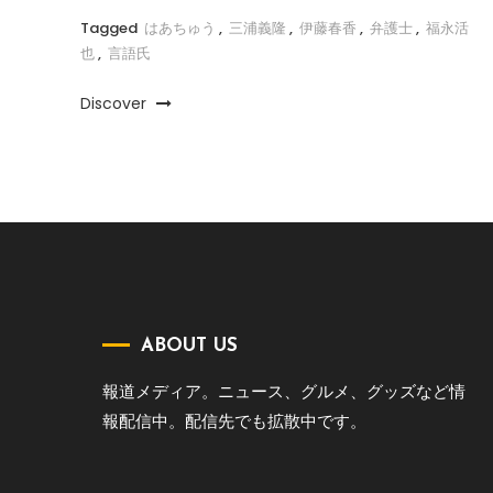
Tagged
はあちゅう
,
三浦義隆
,
伊藤春香
,
弁護士
,
福永活
也
,
言語氏
Discover
ABOUT US
報道メディア。ニュース、グルメ、グッズなど情
報配信中。配信先でも拡散中です。