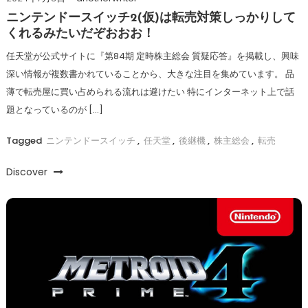
ニンテンドースイッチ2(仮)は転売対策しっかりして
くれるみたいだぞおおお！
任天堂が公式サイトに『第84期 定時株主総会 質疑応答』を掲載し、興味
深い情報が複数書かれていることから、大きな注目を集めています。 品
薄で転売屋に買い占められる流れは避けたい 特にインターネット上で話
題となっているのが […]
Tagged
ニンテンドースイッチ
,
任天堂
,
後継機
,
株主総会
,
転売
Discover