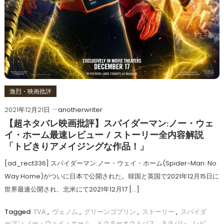
激烈・映画批評
2021年12月21日
anotherwriter
【超ネタバレ映画批評】スパイダーマン:ノー・ウェ
イ・ホーム最速レビュー / ストーリー全内容解説
「トビきりアメイジングな作品！」
[ad_rect336] スパイダーマン:ノー・ウェイ・ホーム(Spider-Man: No
Way Home)がついに日本で公開された。韓国と英国で2021年12月15日に
世界最速公開され、北米にて2021年12月17 […]
Tagged
TVA
,
ヴェノム
,
グリーンゴブリン
,
ストーリー
,
スパイダ
ーマン:ノー・ウェイ・ホーム
,
ドクターオクトパス
,
ネタバレ
,
レビ