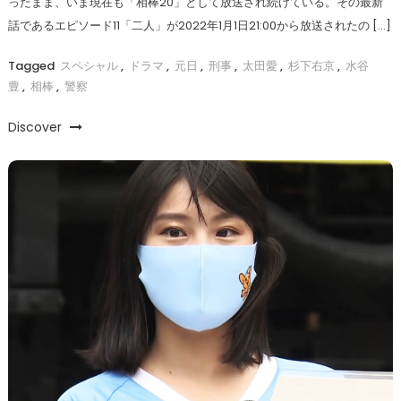
ったまま、いま現在も「相棒20」として放送され続けている。その最新
話であるエピソード11「二人」が2022年1月1日21:00から放送されたの […]
Tagged
スペシャル
,
ドラマ
,
元日
,
刑事
,
太田愛
,
杉下右京
,
水谷
豊
,
相棒
,
警察
Discover