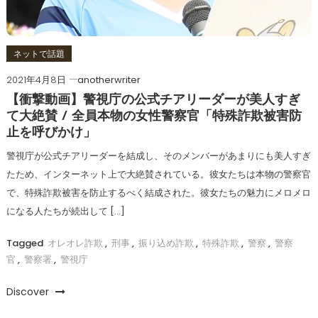
ネットで話題
2021年4月8日
anotherwriter
【衝撃動画】警視庁の公式チアリーダーが美人すぎ
て大絶賛 / 全員本物の女性警察官「特殊詐欺被害防
止を呼びかけ」
警視庁が公式チアリーダーを結成し、そのメンバーがあまりにも美人すぎ
たため、インターネット上で大絶賛されている。彼女たちは本物の警察官
で、特殊詐欺被害を防止するべく結成された。彼女たちの魅力にメロメロ
になる人たちが続出して […]
Tagged
オレオレ詐欺
,
刑事
,
振り込め詐欺
,
特殊詐欺
,
警察
,
警察
官
,
警察署
,
警視庁
Discover