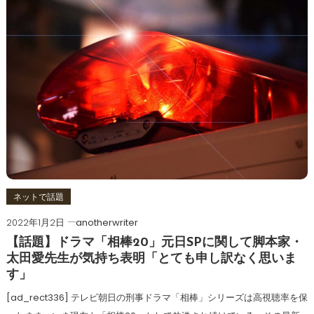
ネットで話題
2022年1月2日
anotherwriter
【話題】ドラマ「相棒20」元日SPに関して脚本家・
太田愛先生が気持ち表明「とても申し訳なく思いま
す」
[ad_rect336] テレビ朝日の刑事ドラマ「相棒」シリーズは高視聴率を保