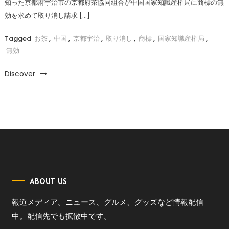
知った京都府宇治市の京都府茶協同組合が中国国家知識産権局に商標の無
効を求めて取り消し請求 […]
Tagged
お茶
,
中国
,
京都宇治
,
取り消し
,
商標
,
国家知識産権局
,
無効
Discover
ABOUT US
報道メディア。ニュース、グルメ、グッズなど情報配信
中。配信先でも拡散中です。