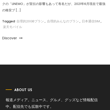
クの「LINEMO」が宣伝の影響もあって有名だが、2021年6月現在で最強
の格安プ […]
Tagged
合理的20GBプラン
,
合理的みんなのプラン
,
日本通信SIM
,
楽天モバイル
Discover
ABOUT US
報道メディア。ニュース、グルメ、グッズなど情報配信
中。配信先でも拡散中です。