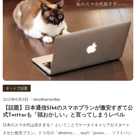
ネットで話題
2021年6月9日
anotherwriter
【話題】日本通信SIMのスマホプランが激安すぎて公
式Twitterも「頭おかしい」と言ってしまうレベル
日本のスマホ代は高すぎる！ ということでケータイキャリアがスタート
させた格安プラン。ドコモの「ahamo」、auの「povo」、ソフトバン